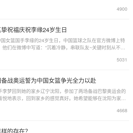
4900
挚祝福庆祝李缘24岁生日
中国女篮国手李缘的24岁生日，中国篮球之队在官方微博上特
。他们在微博中写道：“沉着冷静，串联队友~关键时刻从不手
，让...
5031
阳备战奥运誓为中国女篮争光全力以赴
手李梦回到她的家乡辽宁沈阳，参加了两场备战巴黎奥运会的
喜悦地表示，回到家乡的感觉真好。她希望能够在沈阳为家乡
的比赛，并...
4668
怎样的存在？