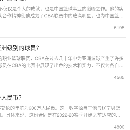
在不仅仅是个人的成就，也是中国篮球事业的巅峰之作。他的实
队合作精神使他成为了CBA联赛中的璀璨明星，也为中国篮球
。...
5195
亚洲级别的球员？
的职业篮球联赛，CBA在过去几十年中为亚洲篮球产生了许多
球员在CBA的比赛中展现了出色的技术和实力，不仅为各自的
为整个亚洲篮球发展起到了重要的推动作用。...
4565
少人民币？
季，郭艾伦的年薪为600万人民币。这一数字源自于他与辽宁男篮
。具体来说，这份合同是在2022-23赛季开始之前达成的，
税前1200万元。...
4800