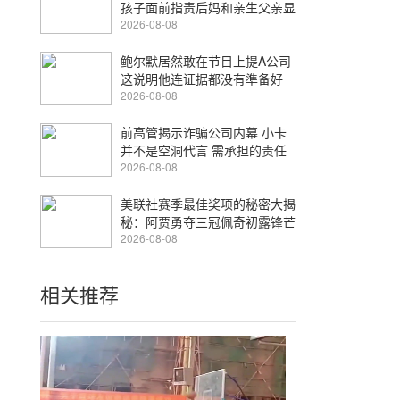
孩子面前指责后妈和亲生父亲显
得不合适
2026-08-08
鲍尔默居然敢在节目上提A公司
这说明他连证据都没有準备好
2026-08-08
前高管揭示诈骗公司内幕 小卡
并不是空洞代言 需承担的责任
长达三页
2026-08-08
美联社赛季最佳奖项的秘密大揭
秘：阿贾勇夺三冠佩奇初露锋芒
2026-08-08
相关推荐