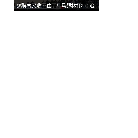
爆脾气又收不住了！马瑟林打3+1追
梦不服判罚 连吃两T被驱逐出场（马
林瑟步枪）