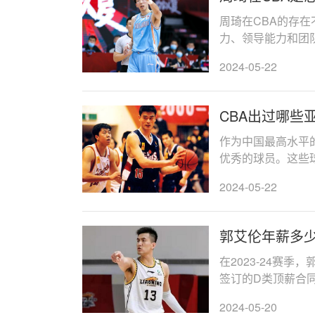
周琦在CBA的存
力、领导能力和团
的发展做出了重要贡献
2024-05-22
CBA出过哪些
作为中国最高水平
优秀的球员。这些
球队赢得了荣誉，也
2024-05-22
郭艾伦年薪多
在2023-24赛
签订的D类顶薪合同
期限为两年，总价值为
2024-05-20