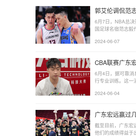
郭艾伦调侃范
6月7日，NBA总
国足球名宿范志毅
了轻松欢乐的氛围。
2024-06-07
CBA联赛广东
6月4日，据可靠
行专业训练。这一
展增加了一份期待。
2024-06-04
广东宏远赢过几
截至目前，广东宏远
他们的成绩得益于出