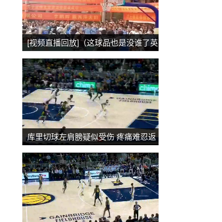
[视频直播回放]（这球品也是没谁了英
语）这球品也是没谁了
库里切球左肩膀疑似受伤 疼痛难忍返
回更衣室 本场比赛不会回归