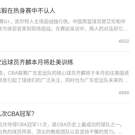
志毅在热身赛中不认人
决赛G1，凯尔特人主场迎战独行侠。中国男篮球员郭艾伦和中
作为体验官来到现场观战。在赛前采访中，两人的对话却引起
范志毅在接...
4832
宏远球员齐麟本月将赴美训练
消息，CBA联赛广东宏远队的核心球员齐麟将于本月前往美国进
消息引起了球迷们的广泛关注，同时也为广东宏远队未来的发
作为一支...
4890
次CBA冠军？
共夺得CBA冠军11次，是CBA历史上最成功的球队之一。
色的球员阵容、顶尖的教练团队以及坚持不懈的努力。...