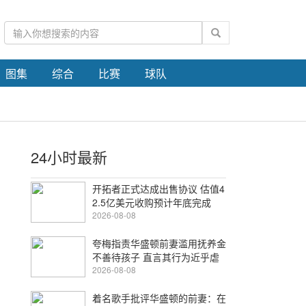
图集
综合
比赛
球队
24小时最新
开拓者正式达成出售协议 估值4
2.5亿美元收购预计年底完成
2026-08-08
夸梅指责华盛顿前妻滥用抚养金
不善待孩子 直言其行为近乎虐
待
2026-08-08
着名歌手批评华盛顿的前妻：在