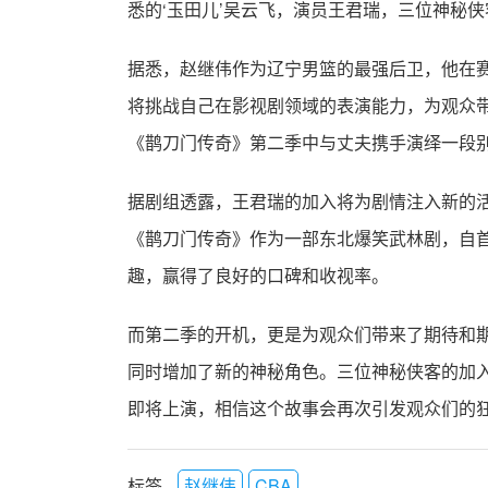
悉的‘玉田儿’吴云飞，演员王君瑞，三位神秘
据悉，赵继伟作为辽宁男篮的最强后卫，他在
将挑战自己在影视剧领域的表演能力，为观众带
《鹊刀门传奇》第二季中与丈夫携手演绎一段
据剧组透露，王君瑞的加入将为剧情注入新的
《鹊刀门传奇》作为一部东北爆笑武林剧，自
趣，赢得了良好的口碑和收视率。
而第二季的开机，更是为观众们带来了期待和期
同时增加了新的神秘角色。三位神秘侠客的加
即将上演，相信这个故事会再次引发观众们的
标签
赵继伟
CBA