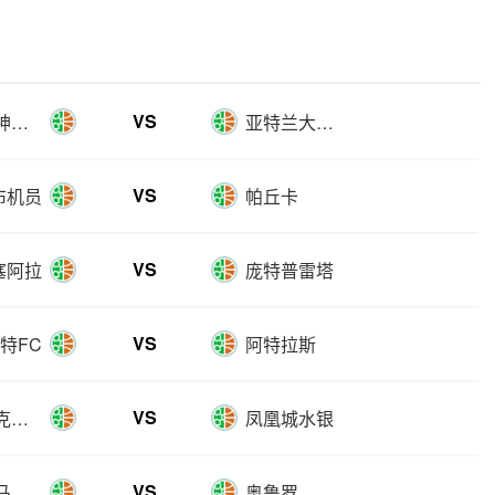
VS
华盛顿神秘人
亚特兰大梦想
VS
布机员
帕丘卡
VS
塞阿拉
庞特普雷塔
VS
特FC
阿特拉斯
VS
康涅狄克太阳
凤凰城水银
VS
皇家托马亚波
奥鲁罗