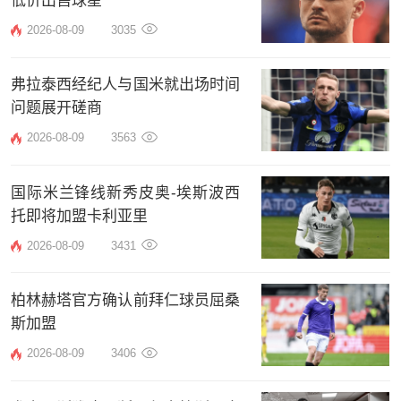
低价出售球星
2026-08-09
3035
弗拉泰西经纪人与国米就出场时间
问题展开磋商
2026-08-09
3563
国际米兰锋线新秀皮奥-埃斯波西
托即将加盟卡利亚里
2026-08-09
3431
柏林赫塔官方确认前拜仁球员屈桑
斯加盟
2026-08-09
3406