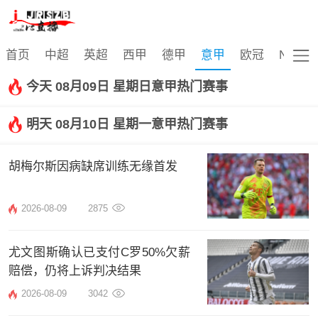
意甲
首页
中超
英超
西甲
德甲
意甲
欧冠
NBA
今天 08月09日 星期日意甲热门赛事
明天 08月10日 星期一意甲热门赛事
胡梅尔斯因病缺席训练无缘首发
2026-08-09
2875
尤文图斯确认已支付C罗50%欠薪
赔偿，仍将上诉判决结果
2026-08-09
3042