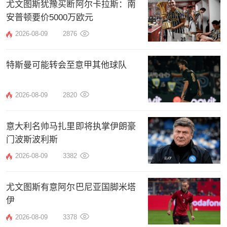
尤文图斯犹豫买断阿尔卡拉斯：南
安普顿要价5000万欧元
2026-08-09
2876
特斯曼可能转会至意甲其他球队
2026-08-09
2820
意大利名帅马扎里即将执掌伊朗豪
门波斯波利斯
2026-08-09
3382
尤文图斯有意阿尔巴尼亚国脚米塔
伊
2026-08-09
3378