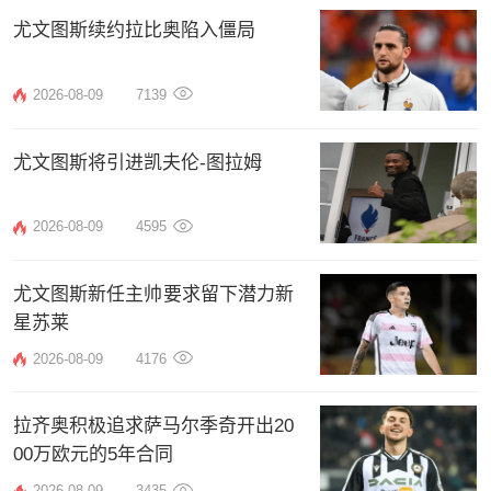
尤文图斯续约拉比奥陷入僵局
2026-08-09
7139
尤文图斯将引进凯夫伦-图拉姆
2026-08-09
4595
尤文图斯新任主帅要求留下潜力新
星苏莱
2026-08-09
4176
拉齐奥积极追求萨马尔季奇开出20
00万欧元的5年合同
2026-08-09
3435