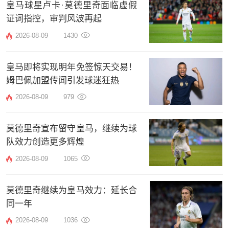
皇马球星卢卡·莫德里奇面临虚假
证词指控，审判风波再起
2026-08-09
1430
皇马即将实现明年免签惊天交易！
姆巴佩加盟传闻引发球迷狂热
2026-08-09
979
莫德里奇宣布留守皇马，继续为球
队效力创造更多辉煌
2026-08-09
1065
莫德里奇继续为皇马效力：延长合
同一年
2026-08-09
1036