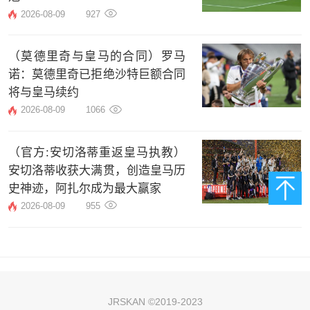
2026-08-09
927
（莫德里奇与皇马的合同）罗马
诺：莫德里奇已拒绝沙特巨额合同
将与皇马续约
2026-08-09
1066
（官方:安切洛蒂重返皇马执教）
安切洛蒂收获大满贯，创造皇马历
史神迹，阿扎尔成为最大赢家
2026-08-09
955
JRSKAN ©2019-2023