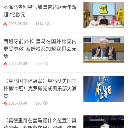
本泽马告别皇马加盟吉达联合年薪
超2亿欧元
2026-08-09
1114
西班牙前外长:皇马在国外比国内
更受尊敬 若姆哈都加盟我们会无
敌
2026-08-09
982
（皇马国王杯冠军）皇马队史国王
杯第20冠！克罗斯完成俱乐部大满
贯
2026-08-09
998
（莫德里奇在皇马踢什么位置）莫