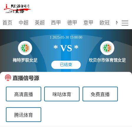
比赛
首页
中超
英超
西甲
德甲
意甲
欧冠
NBA
1 2025-05-30 15:00:00
*
VS
*
梅特罗联女足
坎贝尔市体育馆女足
已结束
高清直播
咪咕体育
免费直播
腾讯体育