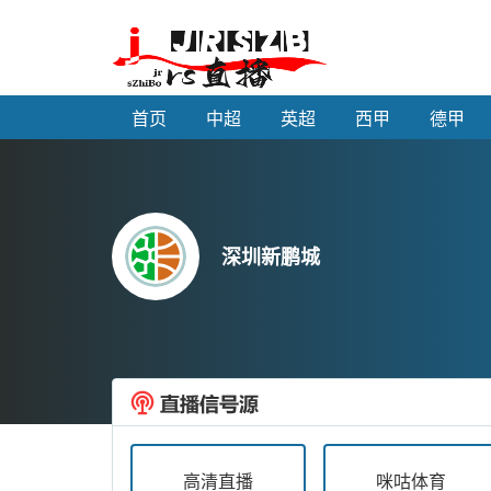
首页
中超
英超
西甲
德甲
深圳新鹏城
高清直播
咪咕体育