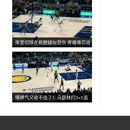
库里切球左肩膀疑似受伤 疼痛难忍返
回更衣室 本场比赛不会回归
爆脾气又收不住了！马瑟林打3+1追
梦不服判罚 连吃两T被驱逐出场（马
林瑟步枪）