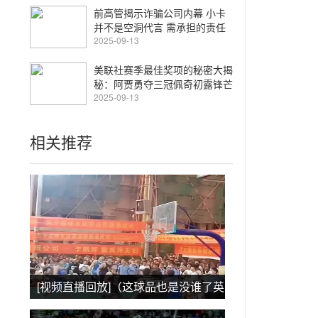
前高管揭示诈骗公司内幕 小卡
并不是空洞代言 需承担的责任
长达三页
2025-09-13
美联社赛季最佳奖项的秘密大揭
秘：阿贾勇夺三冠佩奇初露锋芒
2025-09-13
相关推荐
[视频直播回放]（这球品也是没谁了英
语）这球品也是没谁了