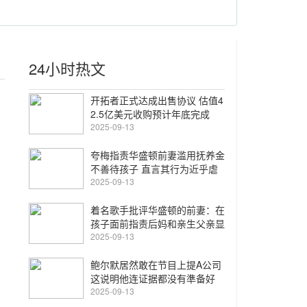
24小时热文
开拓者正式达成出售协议 估值4
2.5亿美元收购预计年底完成
2025-09-13
夸梅指责华盛顿前妻滥用抚养金
不善待孩子 直言其行为近乎虐
待
2025-09-13
着名歌手批评华盛顿的前妻：在
孩子面前指责后妈和亲生父亲显
得不合适
2025-09-13
鲍尔默居然敢在节目上提A公司
这说明他连证据都没有準备好
2025-09-13