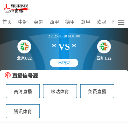
比赛
首页
中超
英超
西甲
德甲
意甲
欧冠
NBA
2 2025-05-28 14:00:00
*
VS
*
北京U22
四川U22
已结束
高清直播
咪咕体育
免费直播
腾讯体育