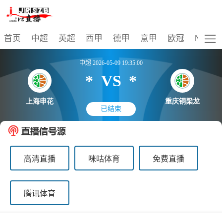
比赛
首页
中超
英超
西甲
德甲
意甲
欧冠
NBA
中超 2026-05-09 19:35:00
*
VS
*
上海申花
重庆铜梁龙
已结束
高清直播
咪咕体育
免费直播
腾讯体育