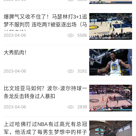
爆脾气又收不住了！马瑟林打3+1追
梦不服判罚 连吃两T被驱逐出场（马
林瑟步枪）
2023-04-06
5586
大秀肌肉！
2023-04-06
3181
比文班亚马如何？波尔-波尔持球一
条龙反击转身过人暴扣
2023-04-06
2838
上过哈佛打过NBA有过高光有总冠
军，他活成了每男生梦想中的样子