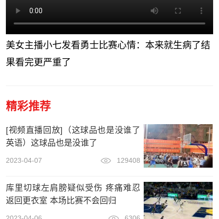
美女主播小七发看勇士比赛心情：本来就生病了结
果看完更严重了
精彩推荐
[视频直播回放]（这球品也是没谁了
英语）这球品也是没谁了
2023-04-07
129408
库里切球左肩膀疑似受伤 疼痛难忍
返回更衣室 本场比赛不会回归
2023-04-06
6306