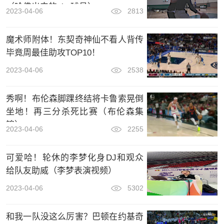
（哈佛出来的nba球员）
2023-04-06
2813
魔术师附体！东契奇神仙不看人背传
毕竟周最佳助攻TOP10！
2023-04-06
2538
秀啊！布伦森脚踝终结将卡鲁索晃倒
坐地！再三分杀死比赛（布伦森集
锦）
2023-04-06
2255
可爱哈！轮休的李梦化身DJ和观众
给队友助威（李梦表演视频）
2023-04-06
5302
和我一队没这么厉害？巴顿在约基奇