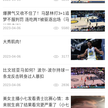
爆脾气又收不住了！马瑟林打3+1追
梦不服判罚 连吃两T被驱逐出场（马
林瑟步枪）
2023-04-06
5580
大秀肌肉！
2023-04-06
3177
比文班亚马如何？波尔-波尔持球一
条龙反击转身过人暴扣
2023-04-06
2836
美女主播小七发看勇士比赛心情：本
来就生病了结果看完更严重了（小七