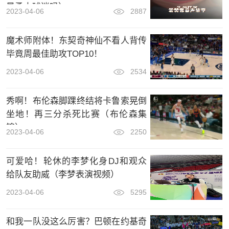
是勇士球迷吗）
2023-04-06
2887
魔术师附体！东契奇神仙不看人背传
毕竟周最佳助攻TOP10！
2023-04-06
2534
秀啊！布伦森脚踝终结将卡鲁索晃倒
坐地！再三分杀死比赛（布伦森集
锦）
2023-04-06
2250
可爱哈！轮休的李梦化身DJ和观众
给队友助威（李梦表演视频）
2023-04-06
5295
和我一队没这么厉害？巴顿在约基奇