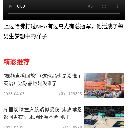
上过哈佛打过NBA有过高光有总冠军，他活成了每
男生梦想中的样子
精彩推荐
[视频直播回放]（这球品也是没谁了
英语）这球品也是没谁了
2023-04-07
129395
库里切球左肩膀疑似受伤 疼痛难忍
返回更衣室 本场比赛不会回归
2023-04-06
6298